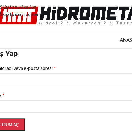
Skip to navigation
Skip to main content
ANAS
iş Yap
nıcı adı veya e-posta adresi
*
a
*
URUM AÇ