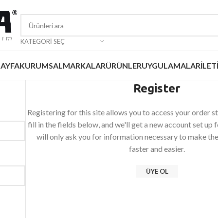
KATEGORI SEÇ
AYFA
KURUMSAL
MARKALAR
ÜRÜNLER
UYGULAMALAR
İLET
Register
Registering for this site allows you to access your order st
fill in the fields below, and we'll get a new account set up 
will only ask you for information necessary to make th
faster and easier.
ÜYE OL