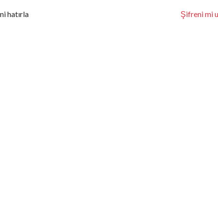
ni hatırla
Şifreni mi 