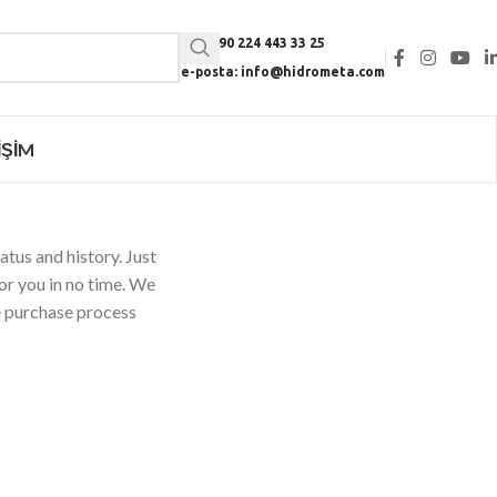
Tel: +90 224 443 33 25
e-posta: info@hidrometa.com
IŞIM
atus and history. Just
for you in no time. We
e purchase process