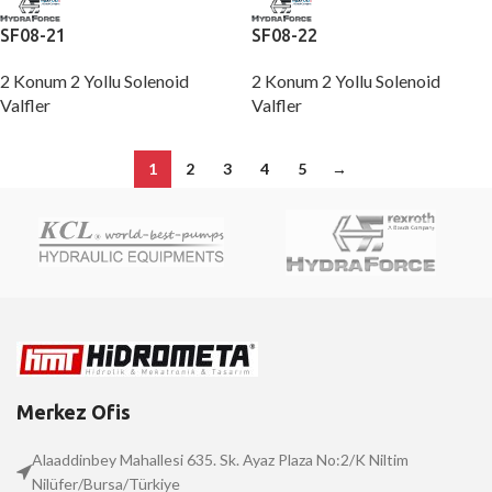
SF08-21
SF08-22
2 Konum 2 Yollu Solenoid
2 Konum 2 Yollu Solenoid
Valfler
Valfler
1
2
3
4
5
→
Merkez Ofis
Alaaddinbey Mahallesi 635. Sk. Ayaz Plaza No:2/K Niltim
Nilüfer/Bursa/Türkiye