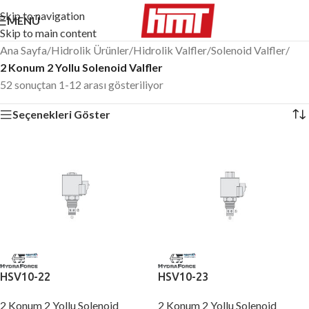
Skip to navigation
MENÜ
Skip to main content
Ana Sayfa
/
Hidrolik Ürünler
/
Hidrolik Valfler
/
Solenoid Valfler
/
2 Konum 2 Yollu Solenoid Valfler
52 sonuçtan 1-12 arası gösteriliyor
Seçenekleri Göster
HSV10-22
HSV10-23
2 Konum 2 Yollu Solenoid
2 Konum 2 Yollu Solenoid