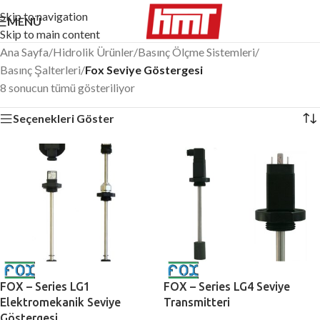
Skip to navigation
MENÜ
Skip to main content
Ana Sayfa
/
Hidrolik Ürünler
/
Basınç Ölçme Sistemleri
/
Basınç Şalterleri
/
Fox Seviye Göstergesi
8 sonucun tümü gösteriliyor
Seçenekleri Göster
FOX – Series LG1
FOX – Series LG4 Seviye
Elektromekanik Seviye
Transmitteri
Göstergesi