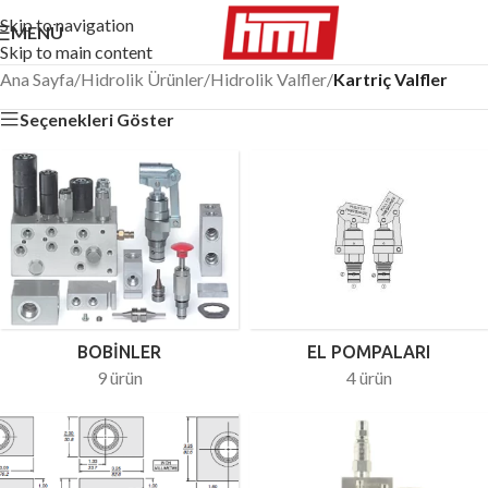
Skip to navigation
MENÜ
Skip to main content
Ana Sayfa
/
Hidrolik Ürünler
/
Hidrolik Valfler
/
Kartriç Valfler
Seçenekleri Göster
BOBINLER
EL POMPALARI
9 ürün
4 ürün