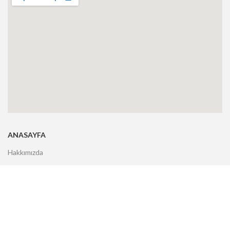
ANASAYFA
Hakkımızda
Markalar
Ürünler
Hizmetler
Uygulamalar