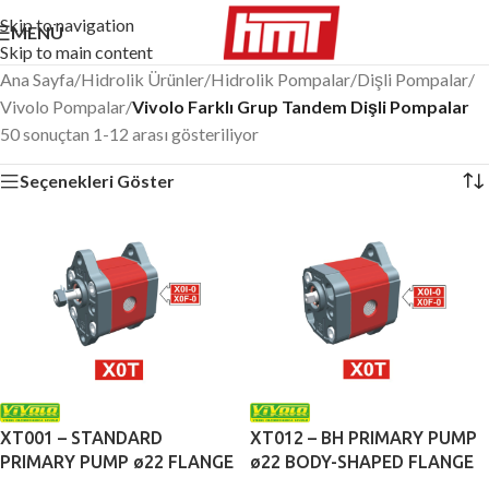
Skip to navigation
MENÜ
Skip to main content
Ana Sayfa
/
Hidrolik Ürünler
/
Hidrolik Pompalar
/
Dişli Pompalar
/
Vivolo Pompalar
/
Vivolo Farklı Grup Tandem Dişli Pompalar
50 sonuçtan 1-12 arası gösteriliyor
Seçenekleri Göster
XT001 – STANDARD
XT012 – BH PRIMARY PUMP
PRIMARY PUMP ø22 FLANGE
ø22 BODY-SHAPED FLANGE