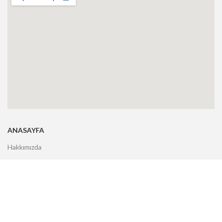
ANASAYFA
Hakkımızda
Markalar
Ürünler
Hizmetler
Uygulamalar