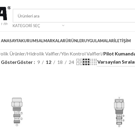
KATEGORI SEÇ
ANASAYFA
KURUMSAL
MARKALAR
ÜRÜNLER
UYGULAMALAR
İLETIŞIM
olik Ürünler
/
Hidrolik Valfler
/
Yön Kontrol Valfleri
/
Pilot Kumanda
i Göster
Göster
9
12
18
24