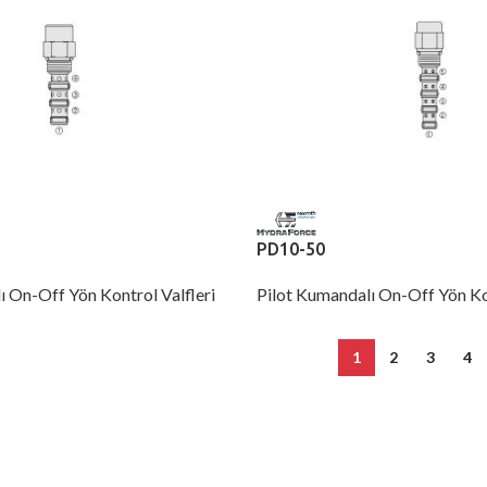
PD10-50
ı On-Off Yön Kontrol Valfleri
Pilot Kumandalı On-Off Yön Kon
1
2
3
4