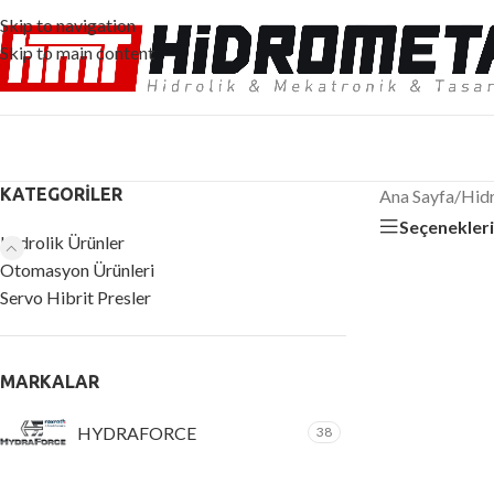
Skip to navigation
Skip to main content
KATEGORILER
Ana Sayfa
/
Hidr
Seçenekler
Hidrolik Ürünler
Otomasyon Ürünleri
Servo Hibrit Presler
MARKALAR
HYDRAFORCE
38