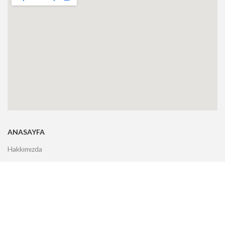
ANASAYFA
Hakkımızda
Markalar
Ürünler
Hizmetler
Uygulamalar