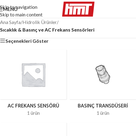
Skip to navigation
MENÜ
Skip to main content
Ana Sayfa
/
Hidrolik Ürünler
/
Sıcaklık & Basınç ve AC Frekans Sensörleri
Seçenekleri Göster
AC FREKANS SENSÖRÜ
BASINÇ TRANSDÜSERI
1 ürün
1 ürün