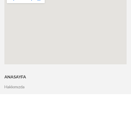
ANASAYFA
Hakkımızda
Markalar
Ürünler
Hizmetler
Uygulamalar