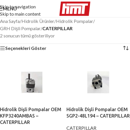
Skip to navigation
MENÜ
Skip to main content
Ana Sayfa
/
Hidrolik Ürünler
/
Hidrolik Pompalar
/
GRH Dişli Pompalar
/
CATERPILLAR
2 sonucun tümü gösteriliyor
Seçenekleri Göster
Hidrolik Dişli Pompalar OEM
Hidrolik Dişli Pompalar OEM
KFP3240AMBAS –
SGP2-48L194 – CATERPILLAR
CATERPILLAR
CATERPILLAR