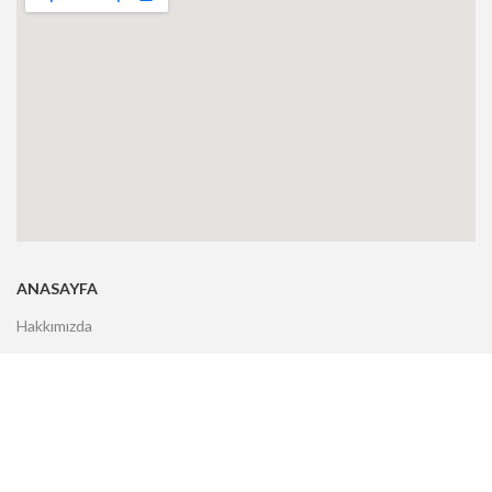
ANASAYFA
Hakkımızda
Markalar
Ürünler
Hizmetler
Uygulamalar