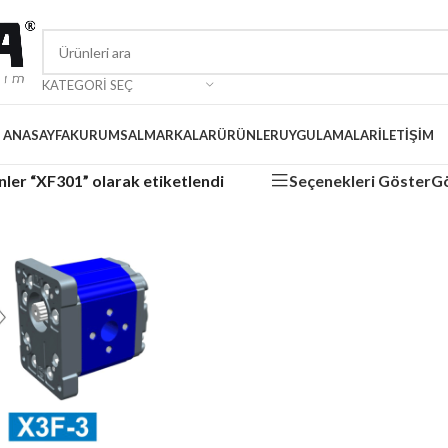
KATEGORI SEÇ
ANASAYFA
KURUMSAL
MARKALAR
ÜRÜNLER
UYGULAMALAR
İLETIŞIM
Seçenekleri Göster
ler “XF301” olarak etiketlendi
G