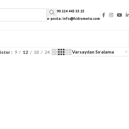
Tel: +90 224 443 33 25
e-posta: info@hidrometa.com
öster
9
12
18
24