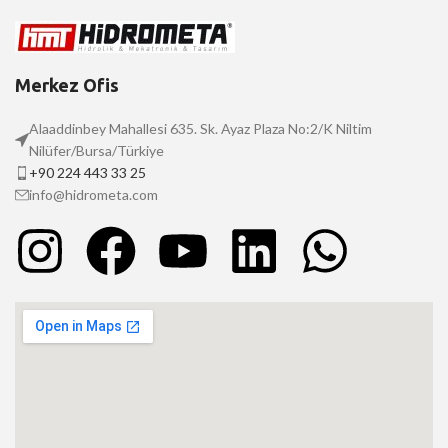
Merkez Ofis
Alaaddinbey Mahallesi 635. Sk. Ayaz Plaza No:2/K Niltim
Nilüfer/Bursa/Türkiye
+90 224 443 33 25
info@hidrometa.com