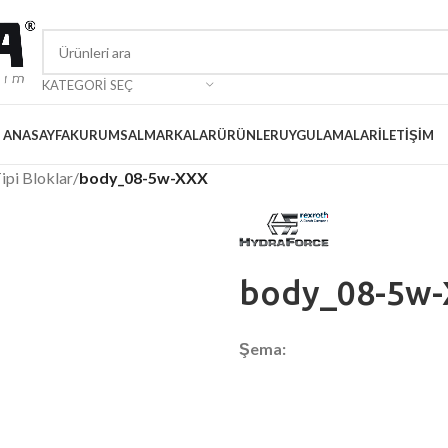
KATEGORI SEÇ
ANASAYFA
KURUMSAL
MARKALAR
ÜRÜNLER
UYGULAMALAR
İLETIŞIM
ipi Bloklar
/
body_08-5w-XXX
body_08-5w
Şema: