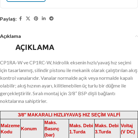
Paylaş:
Açıklama
AÇIKLAMA
CP1RA-W ve CP1RC-W, hidrolik eksenin hızlı/yavaş hız seçimi
için tasarlanmış, silindir pistonu ile mekanik olarak çalıştırılan akış
kontrol vanalarıdır. Vanalar normalde açık veya normalde kapalı
olabilir; akış hızının ayarı, kilitlenebilen üç turlu bir düğme ile
gerçekleştirilir. Sıralı montaj için 3/8” BSP dişli bağlantı
noktalarına sahiptirler.
3/8″ MAKARALI HIZLI/YAVAŞ HIZ SEÇİM VALFİ
Maks.
Malzeme
Maks. Debi
Maks. Debi
Voltaj
Konum
Basınç
Kodu
1.Turda
3.Turda
(V DC)
(bar)