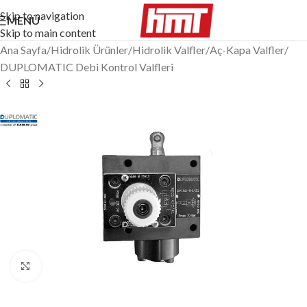
Skip to navigation
MENÜ
Skip to main content
Ana Sayfa
/
Hidrolik Ürünler
/
Hidrolik Valfler
/
Aç-Kapa Valfler
/
DUPLOMATIC Debi Kontrol Valfleri
Büyütmek için tıklayın