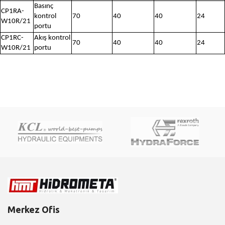
Basınç
CP1RA-
kontrol
70
40
40
24
W10R/21
portu
CP1RC-
Akış kontrol
70
40
40
24
W10R/21
portu
Merkez Ofis