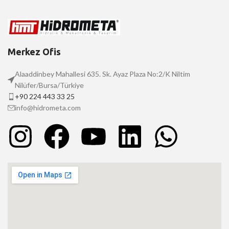
Merkez Ofis
Alaaddinbey Mahallesi 635. Sk. Ayaz Plaza No:2/K Niltim
Nilüfer/Bursa/Türkiye
+90 224 443 33 25
info@hidrometa.com