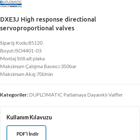
DXE3J High response directional
servoproportional valves
Sipariş Kodu:85120
Boyut:ISO4401-03
Montaj Stili:alt plaka
Maksimum Çalışma Basıncı:350bar
Maksimum Akış:70l/min
Kategoriler:
DUPLOMATIC Patlamaya Dayanıklı Valfler
Kullanım Kılavuzu
PDF’i İndir