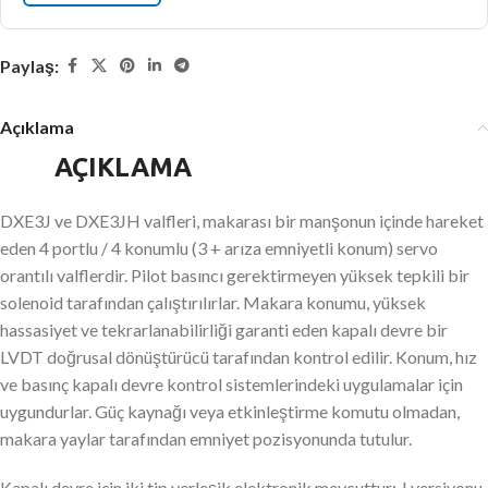
Paylaş:
Açıklama
AÇIKLAMA
DXE3J ve DXE3JH valfleri, makarası bir manşonun içinde hareket
eden 4 portlu / 4 konumlu (3 + arıza emniyetli konum) servo
orantılı valflerdir. Pilot basıncı gerektirmeyen yüksek tepkili bir
solenoid tarafından çalıştırılırlar. Makara konumu, yüksek
hassasiyet ve tekrarlanabilirliği garanti eden kapalı devre bir
LVDT doğrusal dönüştürücü tarafından kontrol edilir. Konum, hız
ve basınç kapalı devre kontrol sistemlerindeki uygulamalar için
uygundurlar. Güç kaynağı veya etkinleştirme komutu olmadan,
makara yaylar tarafından emniyet pozisyonunda tutulur.
Kapalı devre için iki tip yerleşik elektronik mevcuttur: J versiyonu,