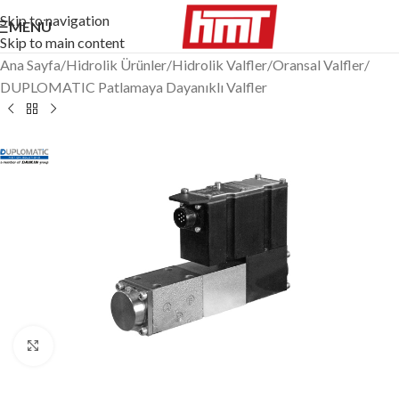
Skip to navigation
MENÜ
Skip to main content
Ana Sayfa
/
Hidrolik Ürünler
/
Hidrolik Valfler
/
Oransal Valfler
/
DUPLOMATIC Patlamaya Dayanıklı Valfler
Büyütmek için tıklayın