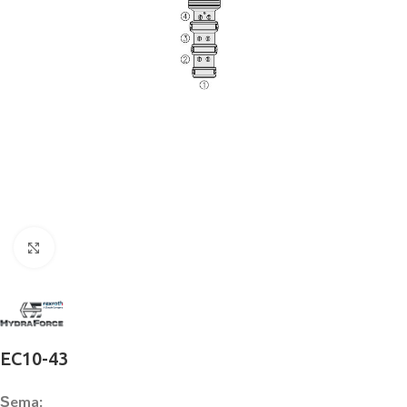
Büyütmek için tıklayın
EC10-43
Şema: