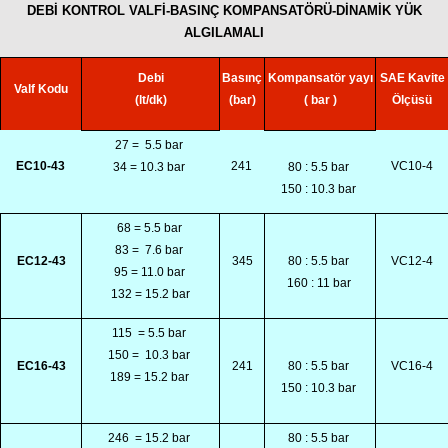
DEBİ KONTROL VALFİ-BASINÇ KOMPANSATÖRÜ-DİNAMİK YÜK
ALGILAMALI
Debi
Basınç
Kompansatör yayı
SAE Kavite
Valf Kodu
(lt/dk)
(bar)
( bar )
Ölçüsü
27 =
5.5 bar
EC10-43
241
VC10-4
34 = 10.3 bar
80 : 5.5 bar
150 : 10.3 bar
68 = 5.5 bar
83 =
7.6 bar
EC12-43
345
80 : 5.5 bar
VC12-4
95 = 11.0 bar
160 : 11 bar
132 = 15.2 bar
115
= 5.5 bar
150 =
10.3 bar
EC16-43
241
80 : 5.5 bar
VC16-4
189 = 15.2 bar
150 : 10.3 bar
246
= 15.2 bar
80 : 5.5 bar