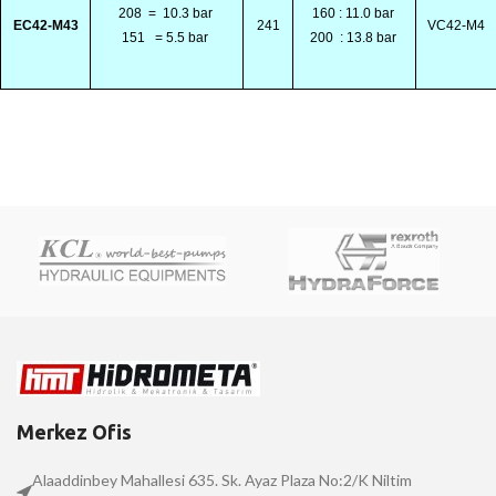
208
=
10.3 bar
160 : 11.0 bar
EC42-M43
241
VC42-M4
151
= 5.5 bar
200
: 13.8 bar
Merkez Ofis
Alaaddinbey Mahallesi 635. Sk. Ayaz Plaza No:2/K Niltim