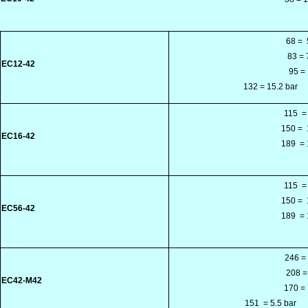
68 =
83 = 
EC12-42
95 =
132 = 15.2 bar
115
=
150 =
EC16-42
189
= 
115
=
150 =
EC56-42
189
= 
246 =
208 =
EC42-M42
170 = 
151
= 5.5 bar