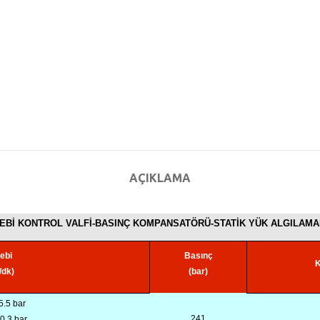
AÇIKLAMA
EBİ KONTROL VALFİ-BASINÇ KOMPANSATÖRÜ-STATİK YÜK ALGILAMA
ebi
Basınç
K
t/dk)
(bar)
5.5 bar
241
10.3 bar