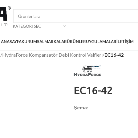
KATEGORI SEÇ
ANASAYFA
KURUMSAL
MARKALAR
ÜRÜNLER
UYGULAMALAR
İLETIŞIM
i
/
HydraForce Kompansatör Debi Kontrol Valfleri
/
EC16-42
EC16-42
Şema: