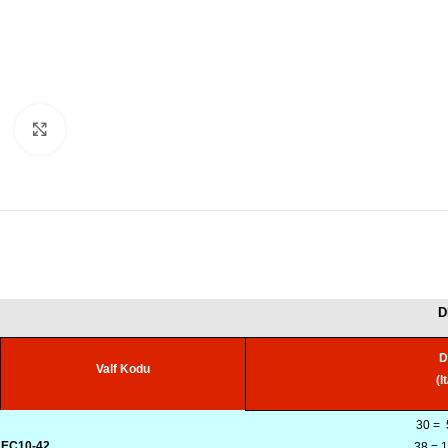
Büyütmek için tıklayın
D
D
Valf Kodu
(l
30 =
EC10-42
38 = 