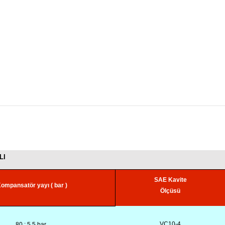
LI
SAE Kavite
ompansatör yayı ( bar )
Ölçüsü
VC10-4
80 : 5.5 bar