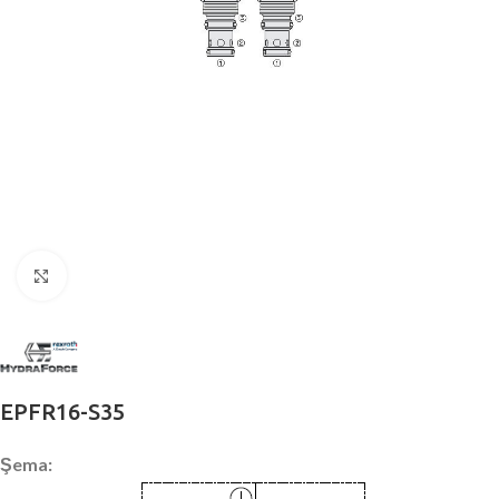
Büyütmek için tıklayın
EPFR16-S35
Şema: