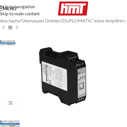
Skip to navigation
MENÜ
Skip to main content
Ana Sayfa
/
Otomasyon Ürünleri
/
DUPLOMATIC Valve Amplifiers
Büyütmek için tıklayın