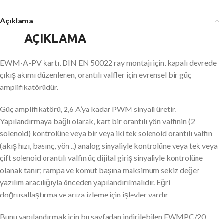
Açıklama
AÇIKLAMA
EWM-A-PV kartı, DIN EN 50022 ray montajı için, kapalı devrede
çıkış akımı düzenlenen, orantılı valfler için evrensel bir güç
amplifikatörüdür.
Güç amplifikatörü, 2,6 A’ya kadar PWM sinyali üretir.
Yapılandırmaya bağlı olarak, kart bir orantılı yön valfinin (2
solenoid) kontrolüne veya bir veya iki tek solenoid orantılı valfin
(akış hızı, basınç, yön ..) analog sinyaliyle kontrolüne veya tek veya
çift solenoid orantılı valfin üç dijital giriş sinyaliyle kontrolüne
olanak tanır; rampa ve komut başına maksimum sekiz değer
yazılım aracılığıyla önceden yapılandırılmalıdır. Eğri
doğrusallaştırma ve arıza izleme için işlevler vardır.
Bunu yapılandırmak için bu sayfadan indirilebilen EWMPC/20