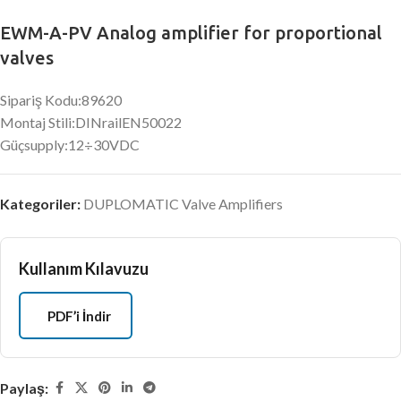
EWM-A-PV Analog amplifier for proportional
valves
Sipariş Kodu:89620
Montaj Stili:DINrailEN50022
Güçsupply:12÷30VDC
Kategoriler:
DUPLOMATIC Valve Amplifiers
Kullanım Kılavuzu
PDF’i İndir
Paylaş: