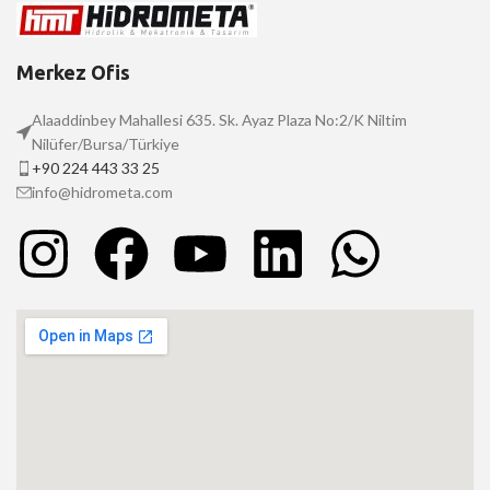
Merkez Ofis
Alaaddinbey Mahallesi 635. Sk. Ayaz Plaza No:2/K Niltim
Nilüfer/Bursa/Türkiye
+90 224 443 33 25
info@hidrometa.com