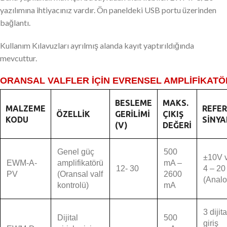
yazılımına ihtiyacınız vardır. Ön paneldeki USB portu üzerinden
bağlantı.
Kullanım Kılavuzları ayrılmış alanda kayıt yaptırıldığında
mevcuttur.
ORANSAL VALFLER İÇİN EVRENSEL AMPLİFİKATÖ
BESLEME
MAKS.
MALZEME
REFE
ÖZELLIK
GERILIMI
ÇIKIŞ
KODU
SINYA
(V)
DEĞERI
Genel güç
500
±10V 
EWM-A-
amplifikatörü
mA –
12- 30
4 – 2
PV
(Oransal valf
2600
(Analo
kontrolü)
mA
3 dijita
Dijital
500
giriş