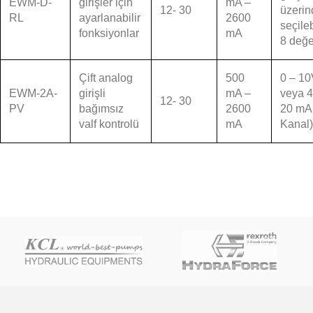
EWM-D-
girişler için
mA –
12- 30
üzeri
RL
ayarlanabilir
2600
seçileb
fonksiyonlar
mA
8 değe
Çift analog
500
0 – 1
EWM-2A-
girişli
mA –
veya 4
12- 30
PV
bağımsız
2600
20 mA 
valf kontrolü
mA
Kanal)