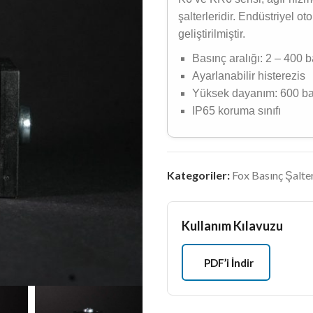
şalterleridir. Endüstriyel 
geliştirilmiştir.
Basınç aralığı: 2 – 400 b
Ayarlanabilir histerezis
Yüksek dayanım: 600 ba
IP65 koruma sınıfı
Kategoriler:
Fox Basınç Şalter
Kullanım Kılavuzu
PDF’i İndir