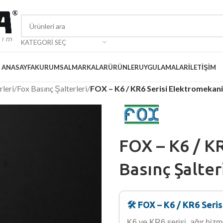
KATEGORI SEÇ
ANASAYFA
KURUMSAL
MARKALAR
ÜRÜNLER
UYGULAMALAR
İLETIŞIM
rleri
/
Fox Basınç Şalterleri
/
FOX – K6 / KR6 Serisi Elektromekani
FOX – K6 / K
Basınç Şalter
🛠️ FOX – K6 / KR6 Seri
K6 ve KR6 serisi, ağır hizm