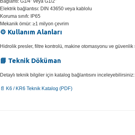
Bağlantı: G1/4” veya G1/2”
Elektrik bağlantısı: DIN 43650 veya kablolu
Koruma sınıfı: IP65
Mekanik ömür: ≥1 milyon çevrim
⚙️ Kullanım Alanları
Hidrolik presler, filtre kontrolü, makine otomasyonu ve güvenlik s
📘 Teknik Döküman
Detaylı teknik bilgiler için katalog bağlantısını inceleyebilirsiniz:
📄 K6 / KR6 Teknik Katalog (PDF)