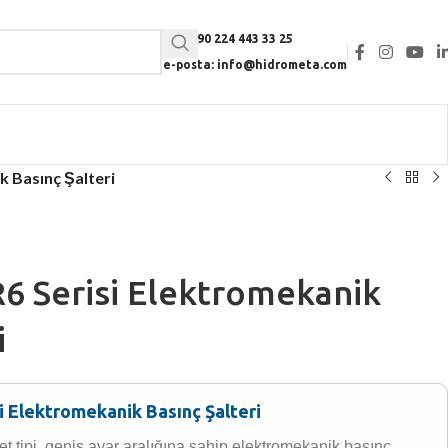
Tel: +90 224 443 33 25
e-posta: info@hidrometa.com
k Basınç Şalteri
R6 Serisi Elektromekanik
i
si Elektromekanik Basınç Şalteri
et tipi, geniş ayar aralığına sahip elektromekanik basınç