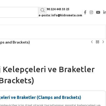
Tel: +90 224 443 33 25
e-posta: info@hidrometa.com
mps and Brackets)
 Kelepçeleri ve Braketler
Brackets)
eleri ve Braketler (Clamps and Brackets)
leyiciler için özel olarak tasarlanmış montaj kelepçeleri ve