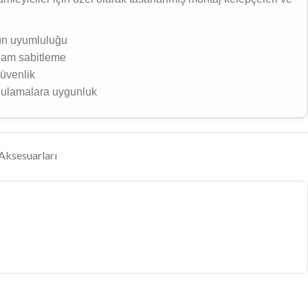
rün uyumluluğu
lam sabitleme
üvenlik
gulamalara uygunluk
Aksesuarları