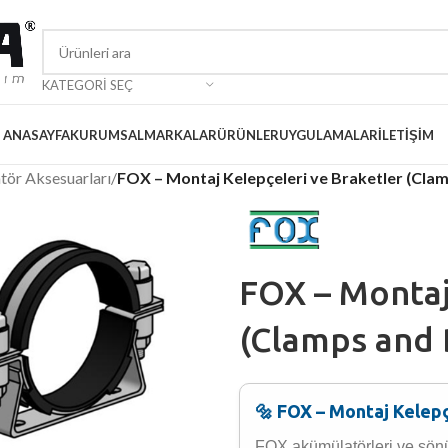
KATEGORI SEÇ
ANASAYFA
KURUMSAL
MARKALAR
ÜRÜNLER
UYGULAMALAR
İLETIŞIM
tör Aksesuarları
/
FOX – Montaj Kelepçeleri ve Braketler (Cla
FOX – Montaj
(Clamps and 
🔩 FOX – Montaj Kelepç
FOX akümülatörleri ve sönüm