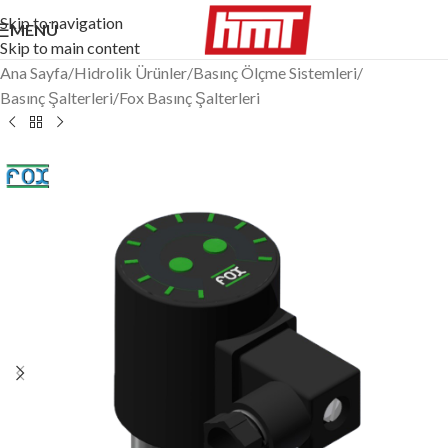
Skip to navigation
MENÜ
Skip to main content
Ana Sayfa
/
Hidrolik Ürünler
/
Basınç Ölçme Sistemleri
/
Basınç Şalterleri
/
Fox Basınç Şalterleri