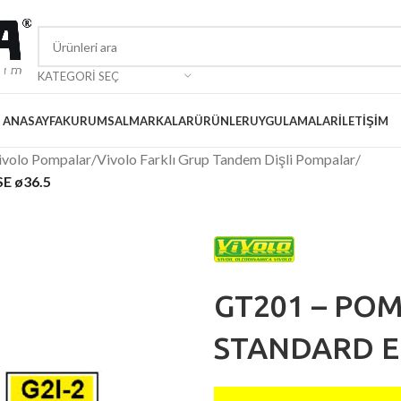
KATEGORI SEÇ
ANASAYFA
KURUMSAL
MARKALAR
ÜRÜNLER
UYGULAMALAR
İLETIŞIM
ivolo Pompalar
/
Vivolo Farklı Grup Tandem Dişli Pompalar
/
E ø36.5
GT201 – PO
STANDARD E