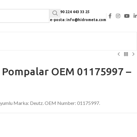
Tel: +90 224 443 33 25
e-posta: info@hidrometa.com
li Pompalar OEM 01175997 –
 Uyumlu Marka: Deutz. OEM Number: 01175997.