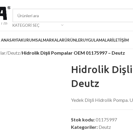
KATEGORI SEÇ
ANASAYFA
KURUMSAL
MARKALAR
ÜRÜNLER
UYGULAMALAR
İLETIŞIM
lar
/
Deutz
/
Hidrolik Dişli Pompalar OEM 01175997 – Deutz
Hidrolik Diş
Deutz
Yedek Dişli Hidrolik Pompa.
Stok kodu:
01175997
Kategoriler:
Deutz