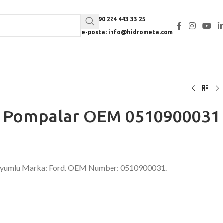
Tel: +90 224 443 33 25
e-posta: info@hidrometa.com
li Pompalar OEM 0510900031
 Uyumlu Marka: Ford. OEM Number: 0510900031.