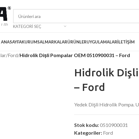
KATEGORI SEÇ
ANASAYFA
KURUMSAL
MARKALAR
ÜRÜNLER
UYGULAMALAR
İLETIŞIM
lar
/
Ford
/
Hidrolik Dişli Pompalar OEM 0510900031 – Ford
Hidrolik Diş
– Ford
Yedek Dişli Hidrolik Pompa.
Stok kodu:
0510900031
Kategoriler:
Ford