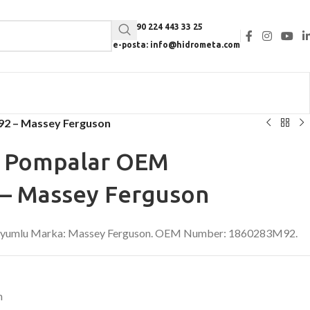
Tel: +90 224 443 33 25
e-posta: info@hidrometa.com
92 – Massey Ferguson
li Pompalar OEM
– Massey Ferguson
. Uyumlu Marka: Massey Ferguson. OEM Number: 1860283M92.
n