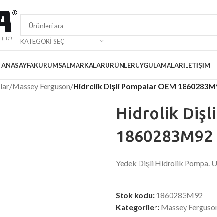
KATEGORI SEÇ
ANASAYFA
KURUMSAL
MARKALAR
ÜRÜNLER
UYGULAMALAR
İLETIŞIM
lar
/
Massey Ferguson
/
Hidrolik Dişli Pompalar OEM 1860283M
Hidrolik Diş
1860283M92 
Yedek Dişli Hidrolik Pompa
Stok kodu:
1860283M92
Kategoriler:
Massey Ferguso