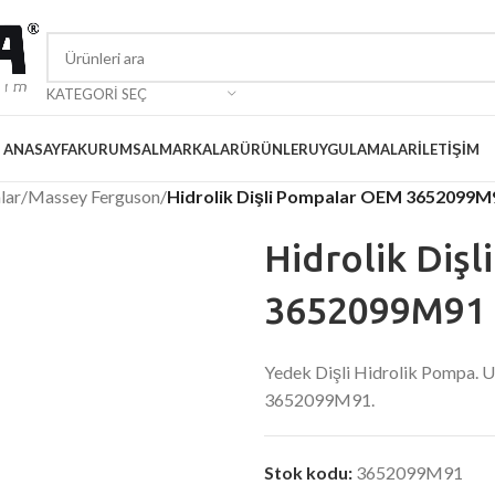
KATEGORI SEÇ
ANASAYFA
KURUMSAL
MARKALAR
ÜRÜNLER
UYGULAMALAR
İLETIŞIM
lar
/
Massey Ferguson
/
Hidrolik Dişli Pompalar OEM 3652099M
Hidrolik Diş
3652099M91 
Yedek Dişli Hidrolik Pompa.
3652099M91.
Stok kodu:
3652099M91