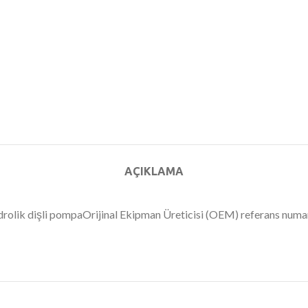
AÇIKLAMA
hidrolik dişli pompaOrijinal Ekipman Üreticisi (OEM) referans nu