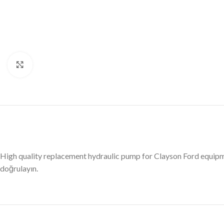
Büyütmek için tıklayın
High quality replacement hydraulic pump for Clayson Ford equipm
doğrulayın.