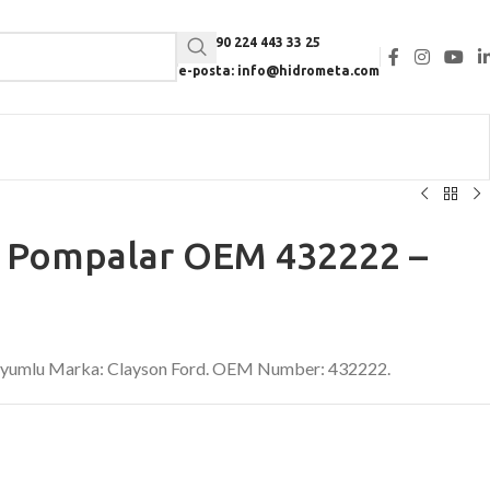
Tel: +90 224 443 33 25
e-posta: info@hidrometa.com
li Pompalar OEM 432222 –
 Uyumlu Marka: Clayson Ford. OEM Number: 432222.