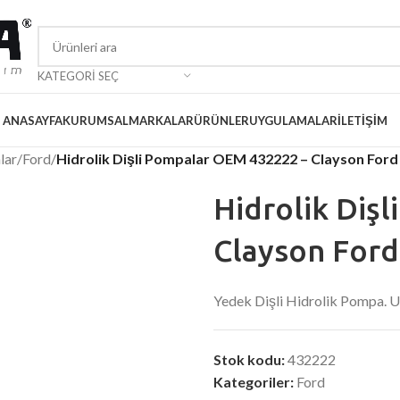
KATEGORI SEÇ
ANASAYFA
KURUMSAL
MARKALAR
ÜRÜNLER
UYGULAMALAR
İLETIŞIM
lar
/
Ford
/
Hidrolik Dişli Pompalar OEM 432222 – Clayson Ford
Hidrolik Diş
Clayson Ford
Yedek Dişli Hidrolik Pompa.
Stok kodu:
432222
Kategoriler:
Ford