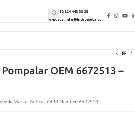
Tel: +90 224 443 33 25
e-posta: info@hidrometa.com
li Pompalar OEM 6672513 –
 Uyumlu Marka: Bobcat. OEM Number: 6672513.