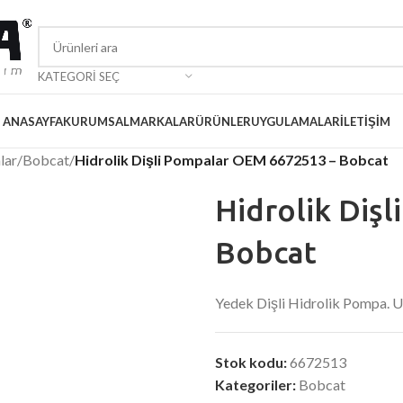
KATEGORI SEÇ
ANASAYFA
KURUMSAL
MARKALAR
ÜRÜNLER
UYGULAMALAR
İLETIŞIM
lar
/
Bobcat
/
Hidrolik Dişli Pompalar OEM 6672513 – Bobcat
Hidrolik Diş
Bobcat
Yedek Dişli Hidrolik Pompa.
Stok kodu:
6672513
Kategoriler:
Bobcat