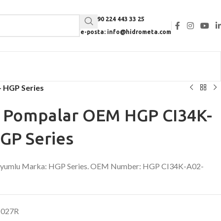
Tel: +90 224 443 33 25
e-posta: info@hidrometa.com
– HGP Series
li Pompalar OEM HGP CI34K-
GP Series
. Uyumlu Marka: HGP Series. OEM Number: HGP CI34K-A02-
-027R