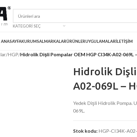
KATEGORI SEÇ
ANASAYFA
KURUMSAL
MARKALAR
ÜRÜNLER
UYGULAMALAR
İLETIŞIM
lar
/
HGP
/
Hidrolik Dişli Pompalar OEM HGP CI34K-A02-069L 
Hidrolik Diş
A02-069L – H
Yedek Dişli Hidrolik Pompa
069L.
Stok kodu:
HGP-CI34K-A02-