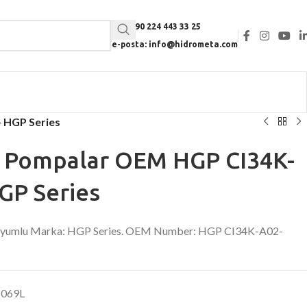
Tel: +90 224 443 33 25
e-posta: info@hidrometa.com
– HGP Series
li Pompalar OEM HGP CI34K-
GP Series
. Uyumlu Marka: HGP Series. OEM Number: HGP CI34K-A02-
069L