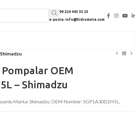
Tel: +90 224 443 33 25
e-posta: info@hidrometa.com
 Shimadzu
li Pompalar OEM
L – Shimadzu
. Uyumlu Marka: Shimadzu. OEM Number: SGP1A30D2H5L.