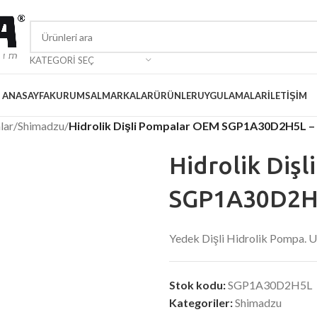
KATEGORI SEÇ
ANASAYFA
KURUMSAL
MARKALAR
ÜRÜNLER
UYGULAMALAR
İLETIŞIM
lar
/
Shimadzu
/
Hidrolik Dişli Pompalar OEM SGP1A30D2H5L –
Hidrolik Diş
SGP1A30D2H5
Yedek Dişli Hidrolik Pompa
Stok kodu:
SGP1A30D2H5L
Kategoriler:
Shimadzu