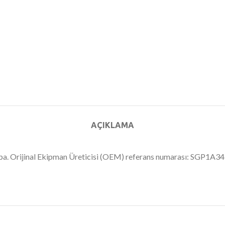
AÇIKLAMA
pompa. Orijinal Ekipman Üreticisi (OEM) referans numarası: SGP1A