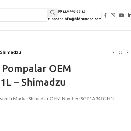
Tel: +90 224 443 33 25
e-posta: info@hidrometa.com
 Shimadzu
li Pompalar OEM
L – Shimadzu
. Uyumlu Marka: Shimadzu. OEM Number: SGP1A34D2H1L.