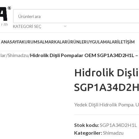
KATEGORI SEÇ
ANASAYFA
KURUMSAL
MARKALAR
ÜRÜNLER
UYGULAMALAR
İLETIŞIM
lar
/
Shimadzu
/
Hidrolik Dişli Pompalar OEM SGP1A34D2H1L –
Hidrolik Diş
SGP1A34D2H1
Yedek Dişli Hidrolik Pompa
Stok kodu:
SGP1A34D2H1L
Kategoriler:
Shimadzu