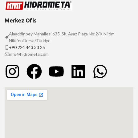
Merkez Ofis
Alaaddinbey Mahallesi 635. Sk. Ayaz Plaza No:2/K Niltim
Nilüfer/Bursa/Türkiye
+90 224 443 33 25
info@hidrometa.com