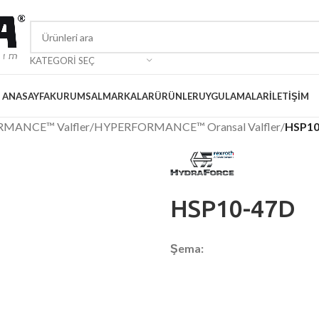
KATEGORI SEÇ
ANASAYFA
KURUMSAL
MARKALAR
ÜRÜNLER
UYGULAMALAR
İLETIŞIM
RMANCE™ Valfler
/
HYPERFORMANCE™ Oransal Valfler
/
HSP10
HSP10-47D
Şema: