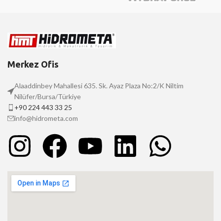
Merkez Ofis
Alaaddinbey Mahallesi 635. Sk. Ayaz Plaza No:2/K Niltim
Nilüfer/Bursa/Türkiye
+90 224 443 33 25
info@hidrometa.com