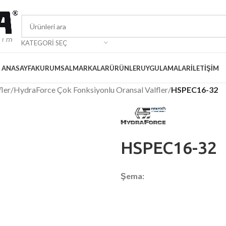
KATEGORI SEÇ
ANASAYFA
KURUMSAL
MARKALAR
ÜRÜNLER
UYGULAMALAR
İLETIŞIM
ler
/
HydraForce Çok Fonksiyonlu Oransal Valfler
/
HSPEC16-32
HSPEC16-32
Şema: