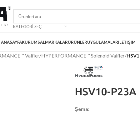
KATEGORI SEÇ
ANASAYFA
KURUMSAL
MARKALAR
ÜRÜNLER
UYGULAMALAR
İLETIŞIM
RMANCE™ Valfler
/
HYPERFORMANCE™ Solenoid Valfler
/
HSV1
HSV10-P23A
Şema: