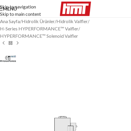
Skip to navigation
MENÜ
Skip to main content
Ana Sayfa
/
Hidrolik Ürünler
/
Hidrolik Valfler
/
H-Series HYPERFORMANCE™ Valfler
/
HYPERFORMANCE™ Solenoid Valfler