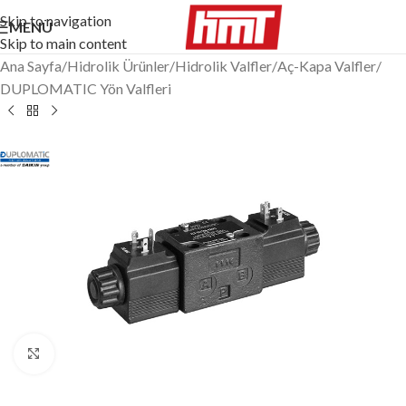
Skip to navigation
MENÜ
Skip to main content
Ana Sayfa
/
Hidrolik Ürünler
/
Hidrolik Valfler
/
Aç-Kapa Valfler
/
DUPLOMATIC Yön Valfleri
Büyütmek için tıklayın