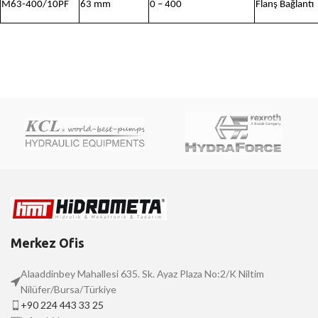
M63-400/10PF
63 mm
0 – 400
Flanş Bağlantı
Merkez Ofis
Alaaddinbey Mahallesi 635. Sk. Ayaz Plaza No:2/K Niltim
Nilüfer/Bursa/Türkiye
+90 224 443 33 25