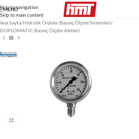
Skip to navigation
MENÜ
Skip to main content
Ana Sayfa
/
Hidrolik Ürünler
/
Basınç Ölçme Sistemleri
/
DUPLOMATIC Basınç Ölçüm Aletleri
Büyütmek için tıklayın