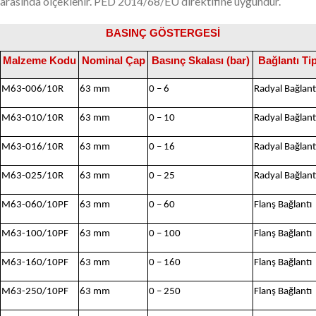
arasında ölçeklenir. PED 2014/68/EU direktifine uygundur.
BASINÇ GÖSTERGESİ
Malzeme Kodu
Nominal Çap
Basınç Skalası (bar)
Bağlantı Tip
M63-006/10R
63 mm
0 – 6
Radyal Bağlant
M63-010/10R
63 mm
0 – 10
Radyal Bağlant
M63-016/10R
63 mm
0 – 16
Radyal Bağlant
M63-025/10R
63 mm
0 – 25
Radyal Bağlant
M63-060/10PF
63 mm
0 – 60
Flanş Bağlantı
M63-100/10PF
63 mm
0 – 100
Flanş Bağlantı
M63-160/10PF
63 mm
0 – 160
Flanş Bağlantı
M63-250/10PF
63 mm
0 – 250
Flanş Bağlantı