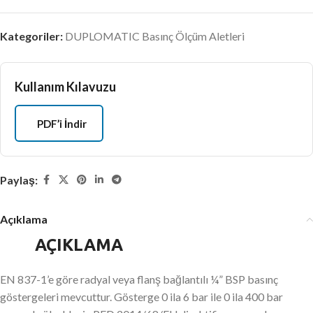
Kategoriler:
DUPLOMATIC Basınç Ölçüm Aletleri
Kullanım Kılavuzu
PDF’i İndir
Paylaş:
Açıklama
AÇIKLAMA
EN 837-1’e göre radyal veya flanş bağlantılı ¼” BSP basınç
göstergeleri mevcuttur. Gösterge 0 ila 6 bar ile 0 ila 400 bar