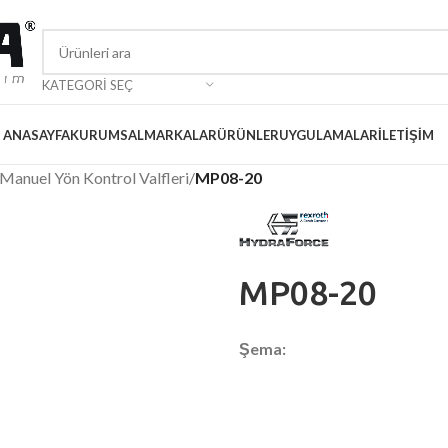
KATEGORI SEÇ
ANASAYFA
KURUMSAL
MARKALAR
ÜRÜNLER
UYGULAMALAR
İLETIŞIM
Manuel Yön Kontrol Valfleri
/
MP08-20
MP08-20
Şema: