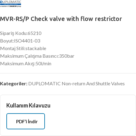
MVR-RS/P Check valve with flow restrictor
Sipariş Kodu:65210
Boyut:ISO4401-03
Montaj Stili:stackable
Maksimum Çalışma Basıncı:350bar
Maksimum Akış:50l/min
Kategoriler:
DUPLOMATIC Non-return And Shuttle Valves
Kullanım Kılavuzu
PDF’i İndir