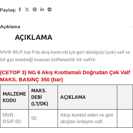
Paylaş:
Açıklama
AÇIKLAMA
MVR-RS/P, hat P’de akış kontrolü için geri dönüşsüz (çek) valf ve
bir gaz kelebeği bulunan istiflenebilir bir valftir.
(CETOP 3) NG 6 Akış Kısıtlamalı Doğrudan Çek Valf
MAKS. BASINÇ 350 (bar)
MAKS.
MALZEME
DEBI
AÇIKLAMA
KODU
(LT/DK)
MVR-
Akışı kontrol eden ve geri
50
RS/P-50
akışları önleyen valf.