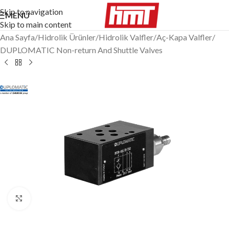
Skip to navigation
MENÜ
Skip to main content
Ana Sayfa
/
Hidrolik Ürünler
/
Hidrolik Valfler
/
Aç-Kapa Valfler
/
DUPLOMATIC Non-return And Shuttle Valves
Büyütmek için tıklayın