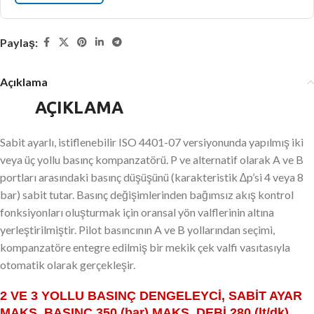
Paylaş:
Açıklama
AÇIKLAMA
Sabit ayarlı, istiflenebilir ISO 4401-07 versiyonunda yapılmış iki
veya üç yollu basınç kompanzatörü. P ve alternatif olarak A ve B
portları arasındaki basınç düşüşünü (karakteristik ∆p’si 4 veya 8
bar) sabit tutar. Basınç değişimlerinden bağımsız akış kontrol
fonksiyonları oluşturmak için oransal yön valflerinin altına
yerleştirilmiştir. Pilot basıncının A ve B yollarından seçimi,
kompanzatöre entegre edilmiş bir mekik çek valfi vasıtasıyla
otomatik olarak gerçekleşir.
2 VE 3 YOLLU BASINÇ DENGELEYCİ, SABİT AYAR
MAKS. BASINÇ 350 (bar) MAKS. DEBİ 280 (lt/dk)