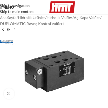
Skip to navigation
MENÜ
Skip to main content
Ana Sayfa
/
Hidrolik Ürünler
/
Hidrolik Valfler
/
Aç-Kapa Valfler
/
DUPLOMATIC Basınç Kontrol Valfleri
Büyütmek için tıklayın