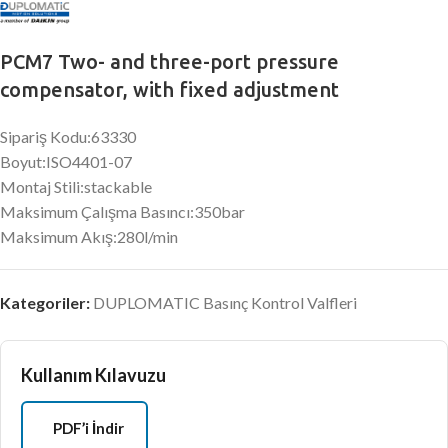
PCM7 Two- and three-port pressure
compensator, with fixed adjustment
Sipariş Kodu:63330
Boyut:ISO4401-07
Montaj Stili:stackable
Maksimum Çalışma Basıncı:350bar
Maksimum Akış:280l/min
Kategoriler:
DUPLOMATIC Basınç Kontrol Valfleri
Kullanım Kılavuzu
PDF’i İndir