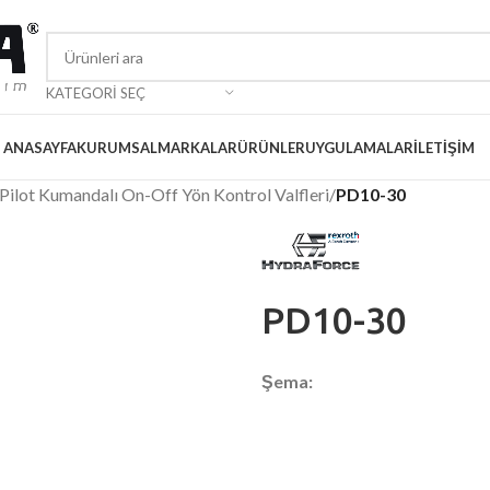
KATEGORI SEÇ
ANASAYFA
KURUMSAL
MARKALAR
ÜRÜNLER
UYGULAMALAR
İLETIŞIM
Pilot Kumandalı On-Off Yön Kontrol Valfleri
/
PD10-30
PD10-30
Şema: