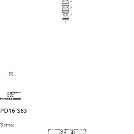
Büyütmek için tıklayın
PD16-S63
Şema: