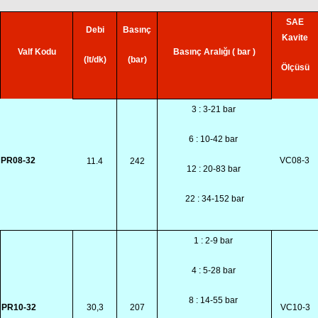
SAE
Debi
Basınç
Kavite
Valf Kodu
Basınç Aralığı ( bar )
(lt/dk)
(bar)
Ölçüsü
3 : 3-21 bar
6 : 10-42 bar
PR08-32
VC08-3
11.4
242
12 : 20-83 bar
22 : 34-152 bar
1 : 2-9 bar
4 : 5-28 bar
8 : 14-55 bar
PR10-32
30,3
207
VC10-3